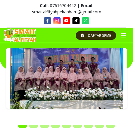
Call:
07616704442 |
Email:
smaitalfityahpekanbaru@gmail.com
DAFTAR SPMB