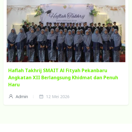
Haflah Takhrij SMAIT Al Fityah Pekanbaru
Angkatan XII Berlangsung Khidmat dan Penuh
Haru
Admin
12 Mei 2026