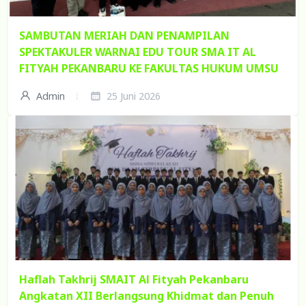
SAMBUTAN MERIAH DAN PENAMPILAN
SPEKTAKULER WARNAI EDU TOUR SMA IT AL
FITYAH PEKANBARU KE FAKULTAS HUKUM UMSU
Admin
25 Juni 2026
Haflah Takhrij SMAIT Al Fityah Pekanbaru
Angkatan XII Berlangsung Khidmat dan Penuh