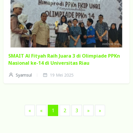
SMAIT Al Fityah Raih Juara 3 di Olimpiade PPKn
Nasional ke-14 di Universitas Riau
Syamsul
19 Mei 2025
«
«
1
2
3
»
»