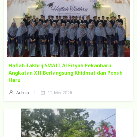
Haflah Takhrij SMAIT Al Fityah Pekanbaru
Angkatan XII Berlangsung Khidmat dan Penuh
Haru
Admin
12 Mei 2026