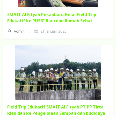
SMAIT Al Fityah Pekanbaru Gelar Field Trip
Edukatif ke PUSBI Riau dan Rumah Sehat
Admin
21 Januari 2026
Field Trip Edukatif SMAIT Al Fityah PT PP Tirta
Riau dan ke Pengelolaan Sampah dan budidaya