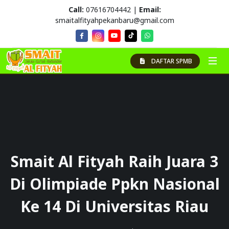
Call:
07616704442 |
Email:
smaitalfityahpekanbaru@gmail.com
DAFTAR SPMB
Smait Al Fityah Raih Juara 3
Di Olimpiade Ppkn Nasional
Ke 14 Di Universitas Riau