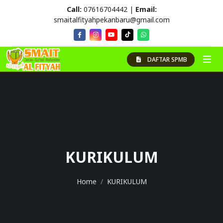
Call:
07616704442 |
Email:
smaitalfityahpekanbaru@gmail.com
DAFTAR SPMB
KURIKULUM
Home
KURIKULUM