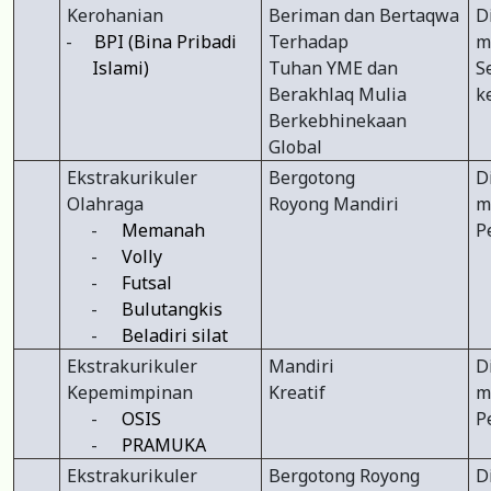
Kerohanian
Beriman dan Bertaqwa
D
-
BPI (Bina Pribadi
Terhadap
m
Islami)
Tuhan YME dan
S
Berakhlaq Mulia
k
Berkebhinekaan
Global
Ekstrakurikuler
Bergotong
D
Olahraga
Royong Mandiri
m
-
Memanah
P
-
Volly
-
Futsal
-
Bulutangkis
-
Beladiri silat
Ekstrakurikuler
Mandiri
D
Kepemimpinan
Kreatif
m
-
OSIS
P
-
PRAMUKA
Ekstrakurikuler
Bergotong Royong
D