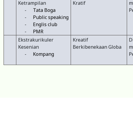
Ketrampilan
Kratif
m
-
Tata Boga
P
-
Public speaking
-
Englis club
-
PMR
Ekstrakurikuler
Kreatif
D
Kesenian
Berkibenekaan Globa
m
-
Kompang
P